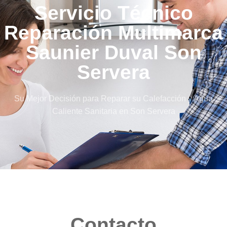
Servicio Técnico
Reparación Multimarca
Saunier Duval Son
Servera
Su Mejor Decisión para Reparar su Calefacción y Agua
Caliente Sanitaria en Son Servera
Contacto