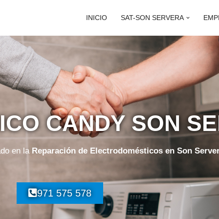
INICIO
SAT-SON SERVERA
EMP
NICO CANDY SON S
ado en la
Reparación de Electrodomésticos en Son Serve
971 575 578