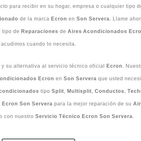
to para recibir en su hogar, empresa o cualquier tipo d
cionado
de la marca
Ecron
en
Son Servera
. Llame aho
 tipo de
Reparaciones
de
Aires Acondicionados
Ecr
acudimos cuando lo necesita.
 su alternativa al servicio técnico oficial
Ecron
. Nues
condicionados Ecron
en
Son Servera
que usted necesi
Acondicionados
tipo
Split
,
Multisplit
,
Conductos
,
Tech
o Ecron Son Servera
para la mejor reparación de su
Ai
do con nuestro
Servicio Técnico Ecron Son Servera
.