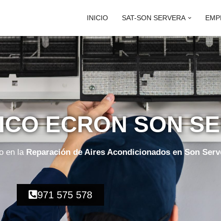
INICIO
SAT-SON SERVERA
EMP
NICO ECRON SON S
o en la
Reparación de Aires Acondicionados en Son Serv
971 575 578